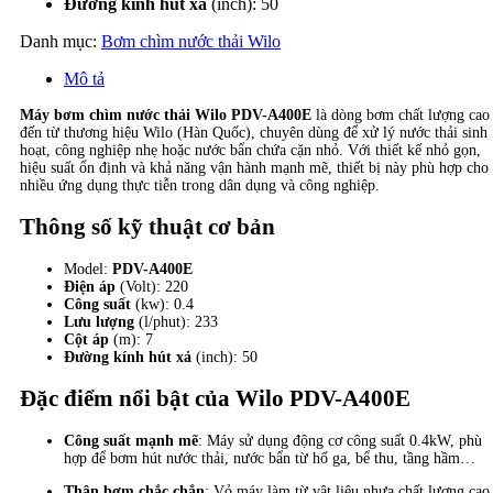
Đường kính hút xả
(inch): 50
Danh mục:
Bơm chìm nước thải Wilo
Mô tả
Máy bơm chìm nước thải Wilo PDV-A400E
là dòng bơm chất lượng cao
đến từ thương hiệu Wilo (Hàn Quốc), chuyên dùng để xử lý nước thải sinh
hoạt, công nghiệp nhẹ hoặc nước bẩn chứa cặn nhỏ. Với thiết kế nhỏ gọn,
hiệu suất ổn định và khả năng vận hành mạnh mẽ, thiết bị này phù hợp cho
nhiều ứng dụng thực tiễn trong dân dụng và công nghiệp.
Thông số kỹ thuật cơ bản
Model:
PDV-A400E
Điện áp
(Volt): 220
Công suất
(kw): 0.4
Lưu lượng
(l/phut): 233
Cột áp
(m): 7
Đường kính hút xả
(inch): 50
Đặc điểm nổi bật của Wilo PDV-A400E
Công suất mạnh mẽ
: Máy sử dụng động cơ công suất 0.4kW, phù
hợp để bơm hút nước thải, nước bẩn từ hố ga, bể thu, tầng hầm…
Thân bơm chắc chắn
: Vỏ máy làm từ vật liệu nhựa chất lượng cao