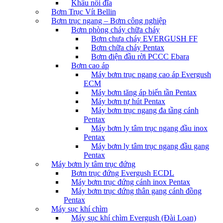
Khâu nối đĩa
Bơm Trục Vít Bellin
Bơm trục ngang – Bơm công nghiệp
Bơm phòng cháy chữa cháy
Bơm chưa cháy EVERGUSH FF
Bơm chữa cháy Pentax
Bơm điện đầu rời PCCC Ebara
Bơm cao áp
Máy bơm trục ngang cao áp Evergush
ECM
Máy bơm tăng áp biến tần Pentax
Máy bơm tự hút Pentax
Máy bơm trục ngang đa tầng cánh
Pentax
Máy bơm ly tâm trục ngang đầu inox
Pentax
Máy bơm ly tâm trục ngang đầu gang
Pentax
Máy bơm ly tâm trục đứng
Bơm trục đứng Evergush ECDL
Máy bơm trục đứng cánh inox Pentax
Máy bơm trục đứng thân gang cánh đồng
Pentax
Máy sục khí chìm
Máy sục khí chìm Evergush (Đài Loan)