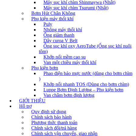
Máy sục khí chìm Shinmaywa (Nhật)
Máy sục khí chìm Tsurumi (Nhật)
Bơm Hút Chân Không
Phụ kiện máy thổi khí
Puly
Nhông máy thổi khí
Ống giảm thanh
Dây curoa V Belt
Ống sục khí oxy AeroTube (Ống sục khí nuôi
tôm)
Khớp nối mềm cao su
Van một chiều máy thổi khí
Phụ kiện bơm
Phao điện báo mực nước (dùng cho bơm chìm
)
Khớp nối nhanh TOS (Dùng cho bơm chìm)
Luppe Bơm Định Lượng – Phụ kiện bơm
Van châm bơm định lượng
GIỚI THIỆU
Hỗ trợ
Quy định sử dụng
Chính sách bảo hành
Phương thức thanh toán
Chính sách đổi/trả hàng
Chính sách vận chuyển, giao nhận