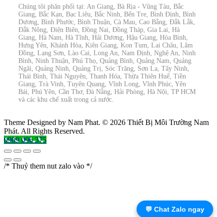
Chúng tôi phân phối tại: An Giang, Bà Rịa - Vũng Tàu, Bắc
Giang, Bắc Kạn, Bạc Liêu, Bắc Ninh, Bến Tre, Bình Định, Bình
Dương, Bình Phước, Bình Thuận, Cà Mau, Cao Bằng, Đắk Lắk,
Đắk Nông, Điện Biên, Đồng Nai, Đồng Tháp, Gia Lai, Hà
Giang, Hà Nam, Hà Tĩnh, Hải Dương, Hậu Giang, Hòa Bình,
Hưng Yên, Khánh Hòa, Kiên Giang, Kon Tum, Lai Châu, Lâm
Đồng, Lạng Sơn, Lào Cai, Long An, Nam Định, Nghệ An, Ninh
Bình, Ninh Thuận, Phú Thọ, Quảng Bình, Quảng Nam, Quảng
Ngãi, Quảng Ninh, Quảng Trị, Sóc Trăng, Sơn La, Tây Ninh,
Thái Bình, Thái Nguyên, Thanh Hóa, Thừa Thiên Huế, Tiền
Giang, Trà Vinh, Tuyên Quang, Vĩnh Long, Vĩnh Phúc, Yên
Bái, Phú Yên, Cần Thơ, Đà Nẵng, Hải Phòng, Hà Nội, TP HCM
và các khu chế xuất trong cả nước.
Theme Designed by Nam Phat.
© 2026 Thiết Bị Môi Trường Nam
Phát. All Rights Reserved.
0909 096 375
/* Thuỷ them nut zalo vào */
💬 Chat Zalo ngay