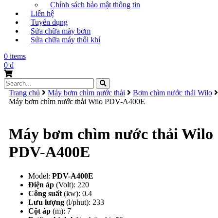
Chính sách bảo mật thông tin
Liên hệ
Tuyển dụng
Sửa chữa máy bơm
Sửa chữa máy thổi khí
0 items
0
₫
Search
for:
Trang chủ
Máy bơm chìm nước thải
Bơm chìm nước thải Wilo
Máy bơm chìm nước thải Wilo PDV-A400E
Máy bơm chìm nước thải Wilo
PDV-A400E
Model:
PDV-A400E
Điện áp
(Volt): 220
Công suất
(kw): 0.4
Lưu lượng
(l/phut): 233
Cột áp
(m): 7