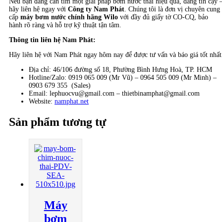
Nếu bạn đang cần tìm một giải pháp bơm nước thải hiệu quả, đáng tin cậy 
hãy liên hệ ngay với
Công ty Nam Phát
. Chúng tôi là đơn vị chuyên cung
cấp
máy bơm nước chính hãng Wilo
với đầy đủ giấy tờ CO-CQ, bảo
hành rõ ràng và hỗ trợ kỹ thuật tận tâm.
Thông tin liên hệ Nam Phát:
Hãy liên hệ với Nam Phát ngay hôm nay để được tư vấn và báo giá tốt nhất
Địa chỉ: 46/106 đường số 18, Phường Bình Hưng Hoà, TP. HCM
Hotline/Zalo: 0919 065 009 (Mr Vũ) – 0964 505 009 (Mr Minh) –
0903 679 355 (Sales)
Email: lephuocvu@gmail.com – thietbinamphat@gmail.com
Website:
namphat.net
Sản phẩm tương tự
Máy
bơm