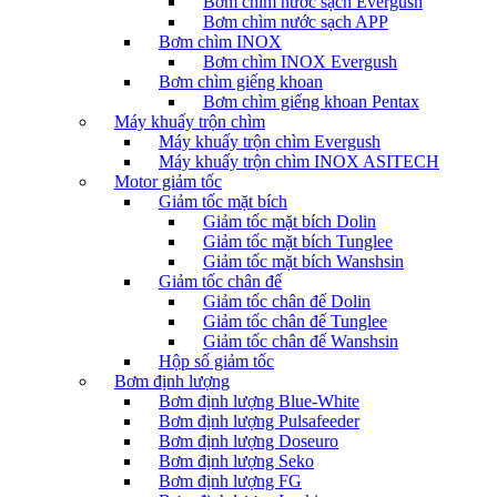
Bơm chìm nước sạch Evergush
Bơm chìm nước sạch APP
Bơm chìm INOX
Bơm chìm INOX Evergush
Bơm chìm giếng khoan
Bơm chìm giếng khoan Pentax
Máy khuấy trộn chìm
Máy khuấy trộn chìm Evergush
Máy khuấy trộn chìm INOX ASITECH
Motor giảm tốc
Giảm tốc mặt bích
Giảm tốc mặt bích Dolin
Giảm tốc mặt bích Tunglee
Giảm tốc mặt bích Wanshsin
Giảm tốc chân đế
Giảm tốc chân đế Dolin
Giảm tốc chân đế Tunglee
Giảm tốc chân đế Wanshsin
Hộp số giảm tốc
Bơm định lượng
Bơm định lượng Blue-White
Bơm định lượng Pulsafeeder
Bơm định lượng Doseuro
Bơm định lượng Seko
Bơm định lượng FG