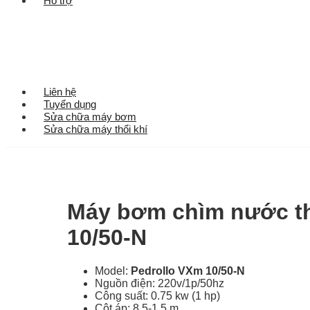
Hỗ trợ
Liên hệ
Tuyển dụng
Sửa chữa máy bơm
Sửa chữa máy thổi khí
Máy bơm chìm nước th
10/50-N
Model:
Pedrollo VXm 10/50-N
Nguồn điện: 220v/1p/50hz
Công suất: 0.75 kw (1 hp)
Cột áp: 8.5-1.5 m