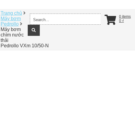
Trang chủ
Search
0 items
Máy bơm
for:
0
₫
Pedrollo
Máy bơm
chìm nước
thải
Pedrollo VXm 10/50-N