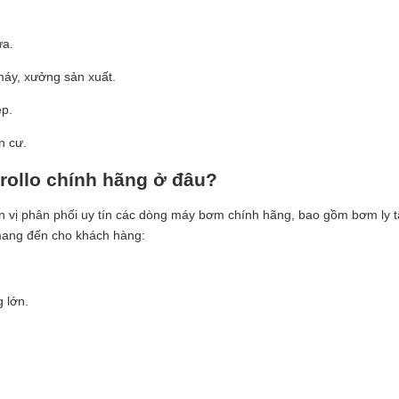
ưa.
máy, xưởng sản xuất.
ệp.
n cư.
ollo chính hãng ở đâu?
n vị phân phối uy tín các dòng máy bơm chính hãng, bao gồm bơm ly
ang đến cho khách hàng:
 lớn.