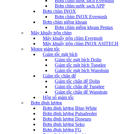
Bơm chìm nước sạch Evergush
Bơm chìm nước sạch APP
Bơm chìm INOX
Bơm chìm INOX Evergush
Bơm chìm giếng khoan
Bơm chìm giếng khoan Pentax
Máy khuấy trộn chìm
Máy khuấy trộn chìm Evergush
Máy khuấy trộn chìm INOX ASITECH
Motor giảm tốc
Giảm tốc mặt bích
Giảm tốc mặt bích Dolin
Giảm tốc mặt bích Tunglee
Giảm tốc mặt bích Wanshsin
Giảm tốc chân đế
Giảm tốc chân đế Dolin
Giảm tốc chân đế Tunglee
Giảm tốc chân đế Wanshsin
Hộp số giảm tốc
Bơm định lượng
Bơm định lượng Blue-White
Bơm định lượng Pulsafeeder
Bơm định lượng Doseuro
Bơm định lượng Seko
Bơm định lượng FG