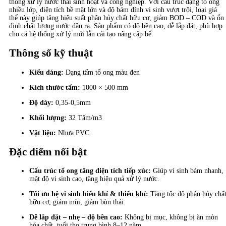
thống xử lý nước thải sinh hoạt và công nghiệp. Với cấu trúc dạng tổ ong
nhiều lớp, diện tích bề mặt lớn và độ bám dính vi sinh vượt trội, loại giá
thể này giúp tăng hiệu suất phân hủy chất hữu cơ, giảm BOD – COD và ổn
định chất lượng nước đầu ra. Sản phẩm có độ bền cao, dễ lắp đặt, phù hợp
cho cả hệ thống xử lý mới lẫn cải tạo nâng cấp bể.
Thông số kỹ thuật
Kiểu dáng:
Dạng tấm tổ ong màu đen
Kích thước tấm:
1000 × 500 mm
Độ dày:
0,35-0,5mm
Khối lượng:
32 Tấm/m3
Vật liệu:
Nhựa PVC
Đặc điểm nổi bật
Cấu trúc tổ ong tăng diện tích tiếp xúc:
Giúp vi sinh bám nhanh,
mật độ vi sinh cao, tăng hiệu quả xử lý nước.
Tối ưu hệ vi sinh hiếu khí & thiếu khí:
Tăng tốc độ phân hủy chấ
hữu cơ, giảm mùi, giảm bùn thải.
Dễ lắp đặt – nhẹ – độ bền cao:
Không bị mục, không bị ăn mòn
hóa chất, tuổi thọ trung bình 8–12 năm.