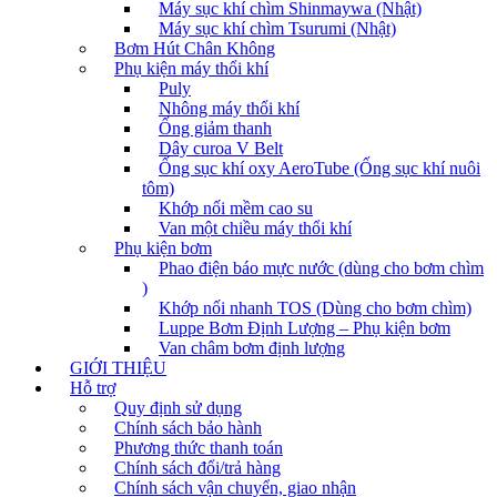
Máy sục khí chìm Shinmaywa (Nhật)
Máy sục khí chìm Tsurumi (Nhật)
Bơm Hút Chân Không
Phụ kiện máy thổi khí
Puly
Nhông máy thổi khí
Ống giảm thanh
Dây curoa V Belt
Ống sục khí oxy AeroTube (Ống sục khí nuôi
tôm)
Khớp nối mềm cao su
Van một chiều máy thổi khí
Phụ kiện bơm
Phao điện báo mực nước (dùng cho bơm chìm
)
Khớp nối nhanh TOS (Dùng cho bơm chìm)
Luppe Bơm Định Lượng – Phụ kiện bơm
Van châm bơm định lượng
GIỚI THIỆU
Hỗ trợ
Quy định sử dụng
Chính sách bảo hành
Phương thức thanh toán
Chính sách đổi/trả hàng
Chính sách vận chuyển, giao nhận