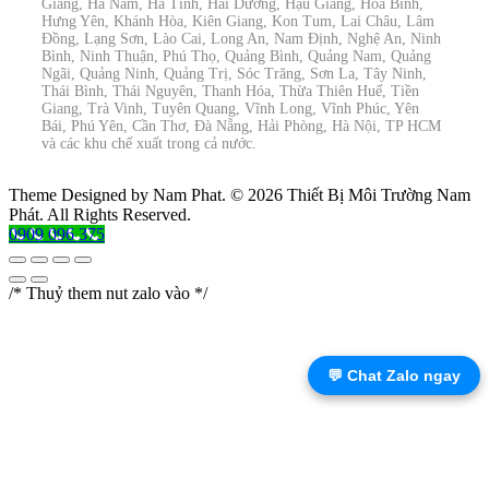
Giang, Hà Nam, Hà Tĩnh, Hải Dương, Hậu Giang, Hòa Bình,
Hưng Yên, Khánh Hòa, Kiên Giang, Kon Tum, Lai Châu, Lâm
Đồng, Lạng Sơn, Lào Cai, Long An, Nam Định, Nghệ An, Ninh
Bình, Ninh Thuận, Phú Thọ, Quảng Bình, Quảng Nam, Quảng
Ngãi, Quảng Ninh, Quảng Trị, Sóc Trăng, Sơn La, Tây Ninh,
Thái Bình, Thái Nguyên, Thanh Hóa, Thừa Thiên Huế, Tiền
Giang, Trà Vinh, Tuyên Quang, Vĩnh Long, Vĩnh Phúc, Yên
Bái, Phú Yên, Cần Thơ, Đà Nẵng, Hải Phòng, Hà Nội, TP HCM
và các khu chế xuất trong cả nước.
Theme Designed by Nam Phat.
© 2026 Thiết Bị Môi Trường Nam
Phát. All Rights Reserved.
0909 096 375
/* Thuỷ them nut zalo vào */
💬 Chat Zalo ngay