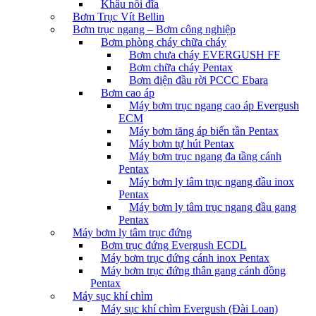
Khâu nối đĩa
Bơm Trục Vít Bellin
Bơm trục ngang – Bơm công nghiệp
Bơm phòng cháy chữa cháy
Bơm chưa cháy EVERGUSH FF
Bơm chữa cháy Pentax
Bơm điện đầu rời PCCC Ebara
Bơm cao áp
Máy bơm trục ngang cao áp Evergush
ECM
Máy bơm tăng áp biến tần Pentax
Máy bơm tự hút Pentax
Máy bơm trục ngang đa tầng cánh
Pentax
Máy bơm ly tâm trục ngang đầu inox
Pentax
Máy bơm ly tâm trục ngang đầu gang
Pentax
Máy bơm ly tâm trục đứng
Bơm trục đứng Evergush ECDL
Máy bơm trục đứng cánh inox Pentax
Máy bơm trục đứng thân gang cánh đồng
Pentax
Máy sục khí chìm
Máy sục khí chìm Evergush (Đài Loan)