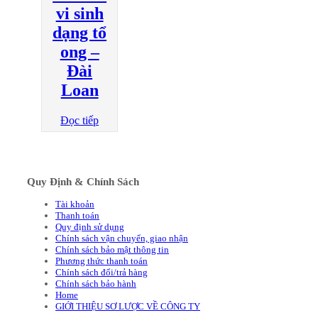
vi sinh
dạng tổ
ong –
Đài
Loan
Đọc tiếp
Quy Định & Chính Sách
Tài khoản
Thanh toán
Quy định sử dụng
Chính sách vận chuyển, giao nhận
Chính sách bảo mật thông tin
Phương thức thanh toán
Chính sách đổi/trả hàng
Chính sách bảo hành
Home
GIỚI THIỆU SƠ LƯỢC VỀ CÔNG TY