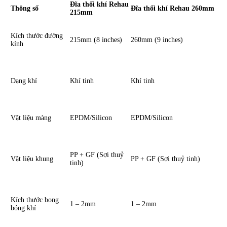
Đĩa thổi khí Rehau
Thông số
Đĩa thổi khí Rehau 260mm
215mm
Kích thước đường
215mm (8 inches)
260mm (9 inches)
kính
Dạng khí
Khí tinh
Khí tinh
Vật liệu màng
EPDM/Silicon
EPDM/Silicon
PP + GF (Sợi thuỷ
Vật liệu khung
PP + GF (Sợi thuỷ tinh)
tinh)
Kích thước bong
1 – 2mm
1 – 2mm
bóng khí