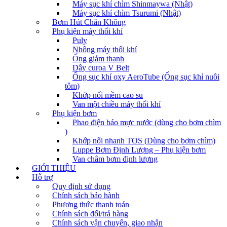
Máy sục khí chìm Shinmaywa (Nhật)
Máy sục khí chìm Tsurumi (Nhật)
Bơm Hút Chân Không
Phụ kiện máy thổi khí
Puly
Nhông máy thổi khí
Ống giảm thanh
Dây curoa V Belt
Ống sục khí oxy AeroTube (Ống sục khí nuôi
tôm)
Khớp nối mềm cao su
Van một chiều máy thổi khí
Phụ kiện bơm
Phao điện báo mực nước (dùng cho bơm chìm
)
Khớp nối nhanh TOS (Dùng cho bơm chìm)
Luppe Bơm Định Lượng – Phụ kiện bơm
Van châm bơm định lượng
GIỚI THIỆU
Hỗ trợ
Quy định sử dụng
Chính sách bảo hành
Phương thức thanh toán
Chính sách đổi/trả hàng
Chính sách vận chuyển, giao nhận