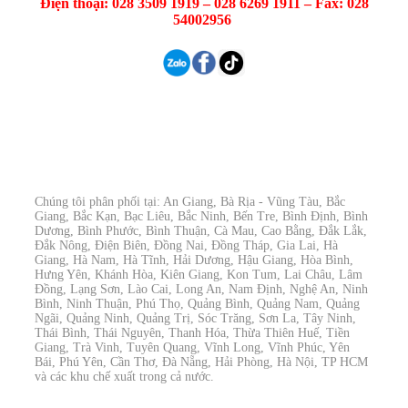
Điện thoại: 028 3509 1919 – 028 6269 1911 – Fax: 028
54002956
Chúng tôi phân phối tại: An Giang, Bà Rịa - Vũng Tàu, Bắc
Giang, Bắc Kạn, Bạc Liêu, Bắc Ninh, Bến Tre, Bình Định, Bình
Dương, Bình Phước, Bình Thuận, Cà Mau, Cao Bằng, Đắk Lắk,
Đắk Nông, Điện Biên, Đồng Nai, Đồng Tháp, Gia Lai, Hà
Giang, Hà Nam, Hà Tĩnh, Hải Dương, Hậu Giang, Hòa Bình,
Hưng Yên, Khánh Hòa, Kiên Giang, Kon Tum, Lai Châu, Lâm
Đồng, Lạng Sơn, Lào Cai, Long An, Nam Định, Nghệ An, Ninh
Bình, Ninh Thuận, Phú Thọ, Quảng Bình, Quảng Nam, Quảng
Ngãi, Quảng Ninh, Quảng Trị, Sóc Trăng, Sơn La, Tây Ninh,
Thái Bình, Thái Nguyên, Thanh Hóa, Thừa Thiên Huế, Tiền
Giang, Trà Vinh, Tuyên Quang, Vĩnh Long, Vĩnh Phúc, Yên
Bái, Phú Yên, Cần Thơ, Đà Nẵng, Hải Phòng, Hà Nội, TP HCM
và các khu chế xuất trong cả nước.