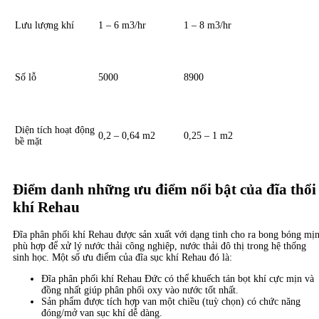
Lưu lượng khí
1 – 6 m3/hr
1 – 8 m3/hr
Số lỗ
5000
8900
Diện tích hoạt động
0,2 – 0,64 m2
0,25 – 1 m2
bề mặt
Điểm danh những ưu điểm nổi bật của đĩa thổi
khí Rehau
Đĩa phân phối khí Rehau được sản xuất với dạng tinh cho ra bong bóng mị
phù hợp để xử lý nước thải công nghiệp, nước thải đô thị trong hệ thống
sinh học. Một số ưu điểm của đĩa sục khí Rehau đó là:
Đĩa phân phối khí Rehau Đức có thể khuếch tán bọt khí cực mịn và
đồng nhất giúp phân phối oxy vào nước tốt nhất.
Sản phẩm được tích hợp van một chiều (tuỳ chọn) có chức năng
đóng/mở van sục khí dễ dàng.