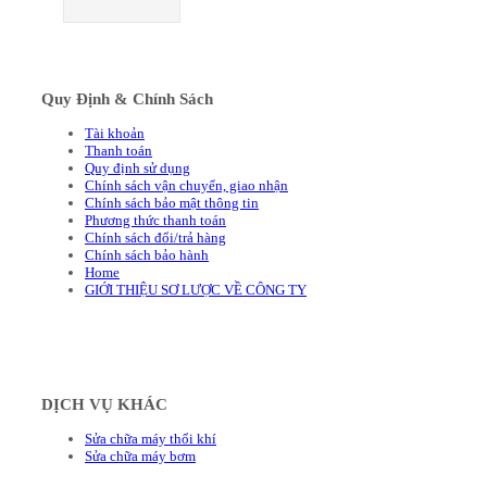
Quy Định & Chính Sách
Tài khoản
Thanh toán
Quy định sử dụng
Chính sách vận chuyển, giao nhận
Chính sách bảo mật thông tin
Phương thức thanh toán
Chính sách đổi/trả hàng
Chính sách bảo hành
Home
GIỚI THIỆU SƠ LƯỢC VỀ CÔNG TY
DỊCH VỤ KHÁC
Sửa chữa máy thổi khí
Sửa chữa máy bơm