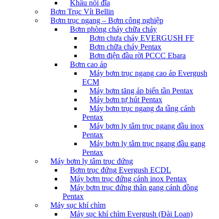
Khâu nối đĩa
Bơm Trục Vít Bellin
Bơm trục ngang – Bơm công nghiệp
Bơm phòng cháy chữa cháy
Bơm chưa cháy EVERGUSH FF
Bơm chữa cháy Pentax
Bơm điện đầu rời PCCC Ebara
Bơm cao áp
Máy bơm trục ngang cao áp Evergush
ECM
Máy bơm tăng áp biến tần Pentax
Máy bơm tự hút Pentax
Máy bơm trục ngang đa tầng cánh
Pentax
Máy bơm ly tâm trục ngang đầu inox
Pentax
Máy bơm ly tâm trục ngang đầu gang
Pentax
Máy bơm ly tâm trục đứng
Bơm trục đứng Evergush ECDL
Máy bơm trục đứng cánh inox Pentax
Máy bơm trục đứng thân gang cánh đồng
Pentax
Máy sục khí chìm
Máy sục khí chìm Evergush (Đài Loan)