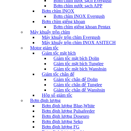
Bơm chìm nước sạch Evergush
Bơm chìm nước sạch APP
Bơm chìm INOX
Bơm chìm INOX Evergush
Bơm chìm giếng khoan
Bơm chìm giếng khoan Pentax
Máy khuấy trộn chìm
Máy khuấy trộn chìm Evergush
Máy khuấy trộn chìm INOX ASITECH
Motor giảm tốc
Giảm tốc mặt bích
Giảm tốc mặt bích Dolin
Giảm tốc mặt bích Tunglee
Giảm tốc mặt bích Wanshsin
Giảm tốc chân đế
Giảm tốc chân đế Dolin
Giảm tốc chân đế Tunglee
Giảm tốc chân đế Wanshsin
Hộp số giảm tốc
Bơm định lượng
Bơm định lượng Blue-White
Bơm định lượng Pulsafeeder
Bơm định lượng Doseuro
Bơm định lượng Seko
Bơm định lượng FG