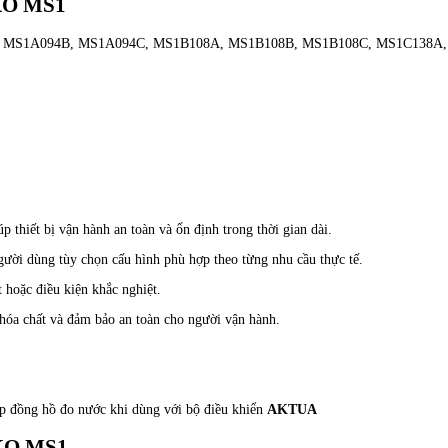
EKO MS1
 MS1A094B, MS1A094C, MS1B108A, MS1B108B, MS1B108C, MS1C138A,
iúp thiết bị vận hành an toàn và ổn định trong thời gian dài.
ười dùng tùy chọn cấu hình phù hợp theo từng nhu cầu thực tế.
 hoặc điều kiện khắc nghiệt.
t hóa chất và đảm bảo an toàn cho người vận hành.
p đồng hồ đo nước khi dùng với bộ điều khiển
AKTUA
EKO MS1