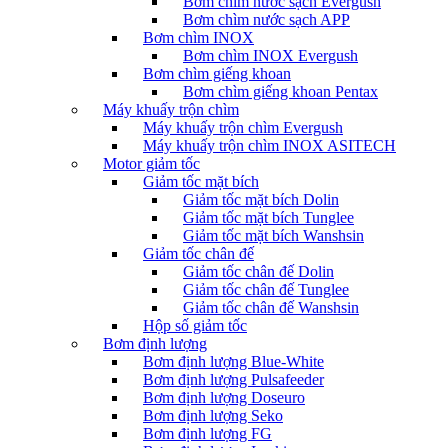
Bơm chìm nước sạch Evergush
Bơm chìm nước sạch APP
Bơm chìm INOX
Bơm chìm INOX Evergush
Bơm chìm giếng khoan
Bơm chìm giếng khoan Pentax
Máy khuấy trộn chìm
Máy khuấy trộn chìm Evergush
Máy khuấy trộn chìm INOX ASITECH
Motor giảm tốc
Giảm tốc mặt bích
Giảm tốc mặt bích Dolin
Giảm tốc mặt bích Tunglee
Giảm tốc mặt bích Wanshsin
Giảm tốc chân đế
Giảm tốc chân đế Dolin
Giảm tốc chân đế Tunglee
Giảm tốc chân đế Wanshsin
Hộp số giảm tốc
Bơm định lượng
Bơm định lượng Blue-White
Bơm định lượng Pulsafeeder
Bơm định lượng Doseuro
Bơm định lượng Seko
Bơm định lượng FG