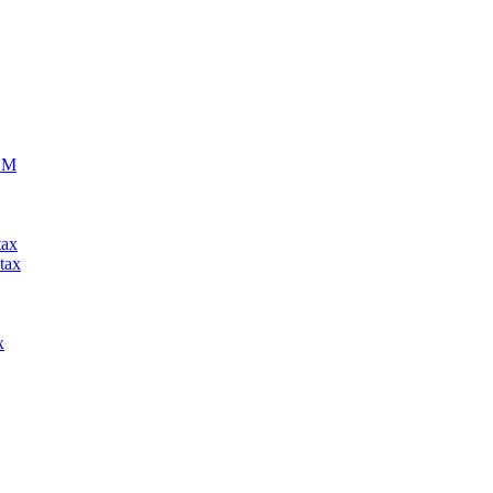
ECM
tax
tax
x