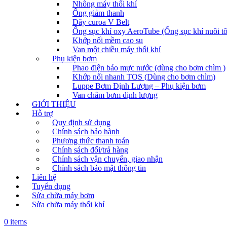
Nhông máy thổi khí
Ống giảm thanh
Dây curoa V Belt
Ống sục khí oxy AeroTube (Ống sục khí nuôi t
Khớp nối mềm cao su
Van một chiều máy thổi khí
Phụ kiện bơm
Phao điện báo mực nước (dùng cho bơm chìm )
Khớp nối nhanh TOS (Dùng cho bơm chìm)
Luppe Bơm Định Lượng – Phụ kiện bơm
Van châm bơm định lượng
GIỚI THIỆU
Hỗ trợ
Quy định sử dụng
Chính sách bảo hành
Phương thức thanh toán
Chính sách đổi/trả hàng
Chính sách vận chuyển, giao nhận
Chính sách bảo mật thông tin
Liên hệ
Tuyển dụng
Sửa chữa máy bơm
Sửa chữa máy thổi khí
0 items