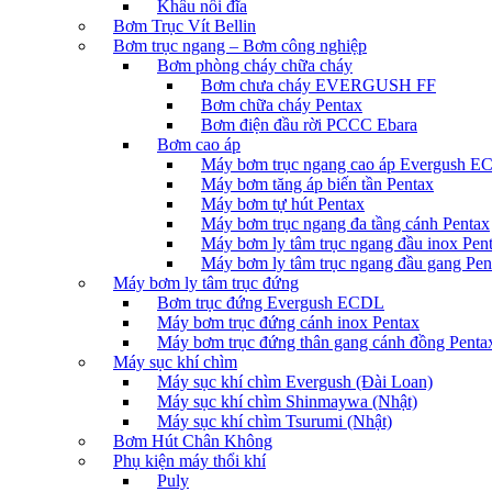
Khâu nối đĩa
Bơm Trục Vít Bellin
Bơm trục ngang – Bơm công nghiệp
Bơm phòng cháy chữa cháy
Bơm chưa cháy EVERGUSH FF
Bơm chữa cháy Pentax
Bơm điện đầu rời PCCC Ebara
Bơm cao áp
Máy bơm trục ngang cao áp Evergush 
Máy bơm tăng áp biến tần Pentax
Máy bơm tự hút Pentax
Máy bơm trục ngang đa tầng cánh Pentax
Máy bơm ly tâm trục ngang đầu inox Pen
Máy bơm ly tâm trục ngang đầu gang Pen
Máy bơm ly tâm trục đứng
Bơm trục đứng Evergush ECDL
Máy bơm trục đứng cánh inox Pentax
Máy bơm trục đứng thân gang cánh đồng Penta
Máy sục khí chìm
Máy sục khí chìm Evergush (Đài Loan)
Máy sục khí chìm Shinmaywa (Nhật)
Máy sục khí chìm Tsurumi (Nhật)
Bơm Hút Chân Không
Phụ kiện máy thổi khí
Puly