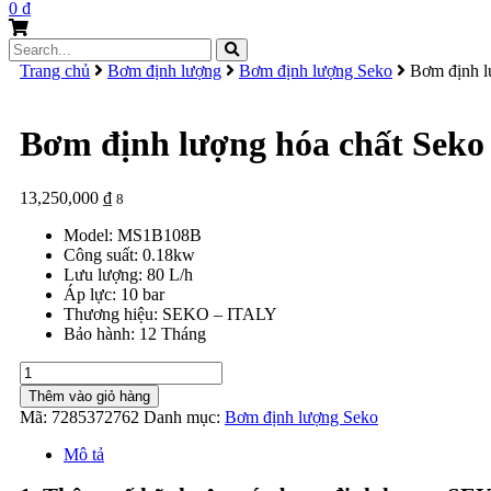
0
₫
Search
for:
Trang chủ
Bơm định lượng
Bơm định lượng Seko
Bơm định l
Bơm định lượng hóa chất Sek
13,250,000
₫
8
Model: MS1B108B
Công suất: 0.18kw
Lưu lượng: 80 L/h
Áp lực: 10 bar
Thương hiệu: SEKO – ITALY
Bảo hành: 12 Tháng
Bơm
định
Thêm vào giỏ hàng
lượng
Mã:
7285372762
Danh mục:
Bơm định lượng Seko
hóa
chất
Mô tả
Seko
MS1B