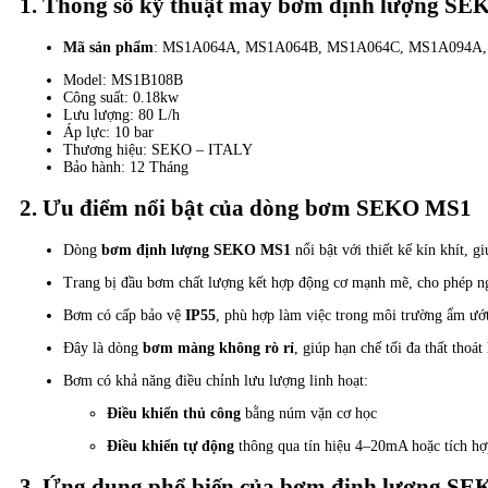
1. Thông số kỹ thuật máy bơm định lượng S
108B
số
Mã sản phẩm
: MS1A064A, MS1A064B, MS1A064C, MS1A094A,
lượng
Model: MS1B108B
Công suất: 0.18kw
Lưu lượng: 80 L/h
Áp lực: 10 bar
Thương hiệu: SEKO – ITALY
Bảo hành: 12 Tháng
2. Ưu điểm nổi bật của dòng bơm SEKO MS1
Dòng
bơm định lượng SEKO MS1
nổi bật với thiết kế kín khít, g
Trang bị đầu bơm chất lượng kết hợp động cơ mạnh mẽ, cho phép ng
Bơm có cấp bảo vệ
IP55
, phù hợp làm việc trong môi trường ẩm ướt
Đây là dòng
bơm màng không rò rỉ
, giúp hạn chế tối đa thất thoá
Bơm có khả năng điều chỉnh lưu lượng linh hoạt:
Điều khiển thủ công
bằng núm vặn cơ học
Điều khiển tự động
thông qua tín hiệu 4–20mA hoặc tích hợ
3. Ứng dụng phổ biến của bơm định lượng S