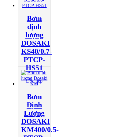
Bơm
định
lượng
DOSAKI
KS40/0.7-
PTCP-
HS51
Đọc tiếp
Bơm
Định
Lượng
DOSAKI
KM400/0.5-