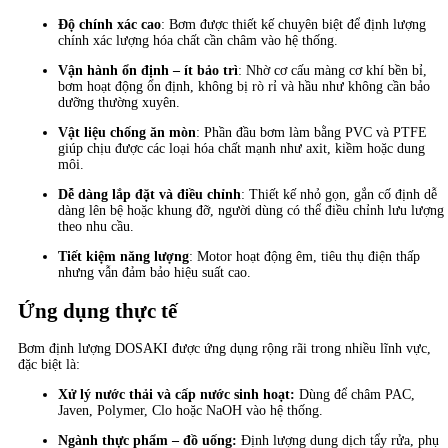
Độ chính xác cao
: Bơm được thiết kế chuyên biệt để định lượng
chính xác lượng hóa chất cần châm vào hệ thống.
Vận hành ổn định – ít bảo trì
: Nhờ cơ cấu màng cơ khí bền bỉ,
bơm hoạt động ổn định, không bị rò rỉ và hầu như không cần bảo
dưỡng thường xuyên.
Vật liệu chống ăn mòn
: Phần đầu bơm làm bằng PVC và PTFE
giúp chịu được các loại hóa chất mạnh như axit, kiềm hoặc dung
môi.
Dễ dàng lắp đặt và điều chỉnh
: Thiết kế nhỏ gọn, gắn cố định dễ
dàng lên bệ hoặc khung đỡ, người dùng có thể điều chỉnh lưu lượng
theo nhu cầu.
Tiết kiệm năng lượng
: Motor hoạt động êm, tiêu thụ điện thấp
nhưng vẫn đảm bảo hiệu suất cao.
Ứng dụng thực tế
Bơm định lượng DOSAKI được ứng dụng rộng rãi trong nhiều lĩnh vực,
đặc biệt là:
Xử lý nước thải và cấp nước sinh hoạt:
Dùng để châm PAC,
Javen, Polymer, Clo hoặc NaOH vào hệ thống.
Ngành thực phẩm – đồ uống:
Định lượng dung dịch tẩy rửa, phụ