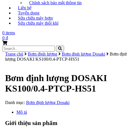
Chính sách bảo mật thông tin
Liên hệ
Tuyển dụng
Sửa chữa máy bơm
Sửa chữa máy thổi khí
0 items
0
₫
Search
for:
Trang chủ
Bơm định lượng
Bơm định lượng Dosaki
Bơm địn
lượng DOSAKI KS100/0.4-PTCP-HS51
Bơm định lượng DOSAKI
KS100/0.4-PTCP-HS51
Danh mục:
Bơm định lượng Dosaki
Mô tả
Giới thiệu sản phẩm