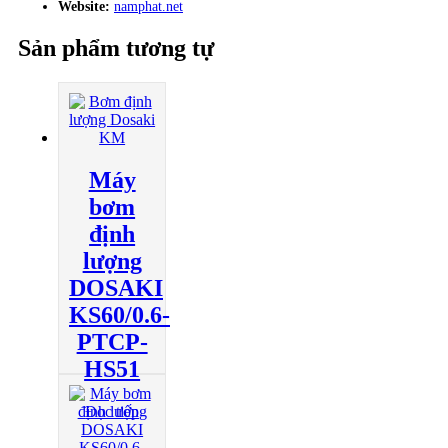
Website:
namphat.net
Sản phẩm tương tự
Máy
bơm
định
lượng
DOSAKI
KS60/0.6-
PTCP-
HS51
Đọc tiếp