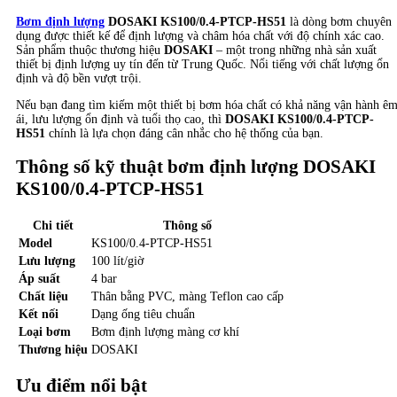
Bơm định lượng
DOSAKI KS100/0.4-PTCP-HS51
là dòng bơm chuyên
dụng được thiết kế để định lượng và châm hóa chất với độ chính xác cao.
Sản phẩm thuộc thương hiệu
DOSAKI
– một trong những nhà sản xuất
thiết bị định lượng uy tín đến từ Trung Quốc. Nổi tiếng với chất lượng ổn
định và độ bền vượt trội.
Nếu bạn đang tìm kiếm một thiết bị bơm hóa chất có khả năng vận hành ê
ái, lưu lượng ổn định và tuổi thọ cao, thì
DOSAKI KS100/0.4-PTCP-
HS51
chính là lựa chọn đáng cân nhắc cho hệ thống của bạn.
Thông số kỹ thuật bơm định lượng DOSAKI
KS100/0.4-PTCP-HS51
Chi tiết
Thông số
Model
KS100/0.4-PTCP-HS51
Lưu lượng
100 lít/giờ
Áp suất
4 bar
Chất liệu
Thân bằng PVC, màng Teflon cao cấp
Kết nối
Dạng ống tiêu chuẩn
Loại bơm
Bơm định lượng màng cơ khí
Thương hiệu
DOSAKI
Ưu điểm nổi bật