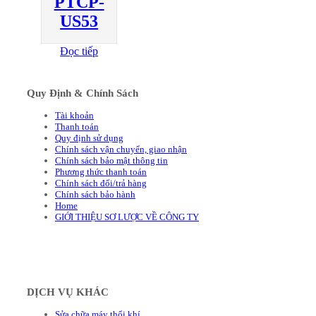
PTCP-
US53
Đọc tiếp
Quy Định & Chính Sách
Tài khoản
Thanh toán
Quy định sử dụng
Chính sách vận chuyển, giao nhận
Chính sách bảo mật thông tin
Phương thức thanh toán
Chính sách đổi/trả hàng
Chính sách bảo hành
Home
GIỚI THIỆU SƠ LƯỢC VỀ CÔNG TY
DỊCH VỤ KHÁC
Sửa chữa máy thổi khí