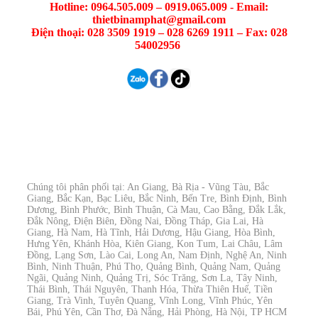
Hotline: 0964.505.009 – 0919.065.009 - Email:
thietbinamphat@gmail.com
Điện thoại: 028 3509 1919 – 028 6269 1911 – Fax: 028
54002956
Chúng tôi phân phối tại: An Giang, Bà Rịa - Vũng Tàu, Bắc
Giang, Bắc Kạn, Bạc Liêu, Bắc Ninh, Bến Tre, Bình Định, Bình
Dương, Bình Phước, Bình Thuận, Cà Mau, Cao Bằng, Đắk Lắk,
Đắk Nông, Điện Biên, Đồng Nai, Đồng Tháp, Gia Lai, Hà
Giang, Hà Nam, Hà Tĩnh, Hải Dương, Hậu Giang, Hòa Bình,
Hưng Yên, Khánh Hòa, Kiên Giang, Kon Tum, Lai Châu, Lâm
Đồng, Lạng Sơn, Lào Cai, Long An, Nam Định, Nghệ An, Ninh
Bình, Ninh Thuận, Phú Thọ, Quảng Bình, Quảng Nam, Quảng
Ngãi, Quảng Ninh, Quảng Trị, Sóc Trăng, Sơn La, Tây Ninh,
Thái Bình, Thái Nguyên, Thanh Hóa, Thừa Thiên Huế, Tiền
Giang, Trà Vinh, Tuyên Quang, Vĩnh Long, Vĩnh Phúc, Yên
Bái, Phú Yên, Cần Thơ, Đà Nẵng, Hải Phòng, Hà Nội, TP HCM