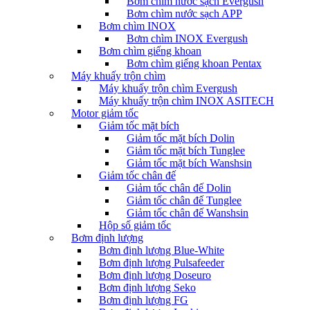
Bơm chìm nước sạch Evergush
Bơm chìm nước sạch APP
Bơm chìm INOX
Bơm chìm INOX Evergush
Bơm chìm giếng khoan
Bơm chìm giếng khoan Pentax
Máy khuấy trộn chìm
Máy khuấy trộn chìm Evergush
Máy khuấy trộn chìm INOX ASITECH
Motor giảm tốc
Giảm tốc mặt bích
Giảm tốc mặt bích Dolin
Giảm tốc mặt bích Tunglee
Giảm tốc mặt bích Wanshsin
Giảm tốc chân đế
Giảm tốc chân đế Dolin
Giảm tốc chân đế Tunglee
Giảm tốc chân đế Wanshsin
Hộp số giảm tốc
Bơm định lượng
Bơm định lượng Blue-White
Bơm định lượng Pulsafeeder
Bơm định lượng Doseuro
Bơm định lượng Seko
Bơm định lượng FG