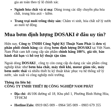
gia an toàn theo tỷ lệ chính xác.
Ngành hóa chất và xi mạ:
Dùng trong các dây chuyền pha hóa
chất, trung hòa axit – kiềm.
Trang trại nuôi trồng thủy sản:
Châm vi sinh, hóa chất xử lý nướ
ao nuôi tự động.
Mua bơm định lượng DOSAKI ở đâu uy tín?
Hiện nay,
Công ty TNHH Công Nghệ Kỹ Thuật Nam Phát
là
đơn vị
phân phối chính hãng
các dòng
bơm định lượng DOSAKI
tại Việt Nam.
Nam Phát cam kết cung cấp sản phẩm
chính hãng 100%
,
giá tốt
,
bảo
hành dài hạn
và
hỗ trợ kỹ thuật tận tâm
.
Ngoài dòng
DOSAKI
, công ty còn cung cấp đa dạng các sản phẩm công
nghiệp khác như
bơm hóa chất, máy thổi khí, motor giảm tốc, máy
bơm nước thải
và nhiều thiết bị kỹ thuật khác phục vụ hệ thống xử lý
nước, sản xuất và công nghiệp môi trường.
Thông tin liên hệ:
CÔNG TY TNHH THIẾT BỊ CÔNG NGHIỆP NAM PHÁT
Địa chỉ:
46/106 đường số 18, Khu phố 1, Phường Bình Hưng Hòa,
TP.HCM
Hotline/Zalo:
0919 065 009 – 0964 505 009 – 0903 679 355