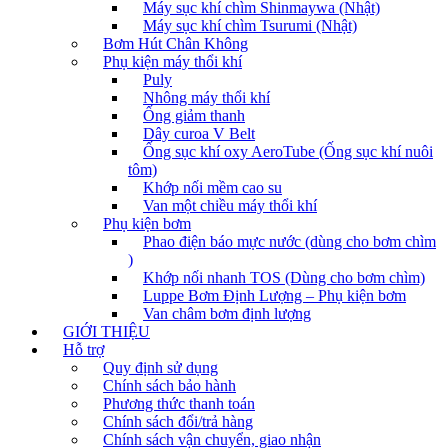
Máy sục khí chìm Shinmaywa (Nhật)
Máy sục khí chìm Tsurumi (Nhật)
Bơm Hút Chân Không
Phụ kiện máy thổi khí
Puly
Nhông máy thổi khí
Ống giảm thanh
Dây curoa V Belt
Ống sục khí oxy AeroTube (Ống sục khí nuôi
tôm)
Khớp nối mềm cao su
Van một chiều máy thổi khí
Phụ kiện bơm
Phao điện báo mực nước (dùng cho bơm chìm
)
Khớp nối nhanh TOS (Dùng cho bơm chìm)
Luppe Bơm Định Lượng – Phụ kiện bơm
Van châm bơm định lượng
GIỚI THIỆU
Hỗ trợ
Quy định sử dụng
Chính sách bảo hành
Phương thức thanh toán
Chính sách đổi/trả hàng
Chính sách vận chuyển, giao nhận