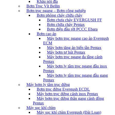
Khâu nối đĩa
Bơm Trục Vít Bellin
Bơm trục ngang – Bơm công nghiệp
Bơm phòng cháy chữa cháy
Bơm chưa cháy EVERGUSH FF
Bơm chữa cháy Pentax
Bơm điện đầu rời PCCC Ebara
Bơm cao áp
Máy bơm trục ngang cao áp Evergush
ECM
Máy bơm tăng áp biến tần Pentax
Máy bơm tự hút Pentax
Máy bơm trục ngang đa tầng cánh
Pentax
Máy bơm ly tâm trục ngang đầu inox
Pentax
Máy bơm ly tâm trục ngang đầu gang
Pentax
Máy bơm ly tâm trục đứng
Bơm trục đứng Evergush ECDL
Máy bơm trục đứng cánh inox Pentax
Máy bơm trục đứng thân gang cánh đồng
Pentax
Máy sục khí chìm
Máy sục khí chìm Evergush (Đài Loan)