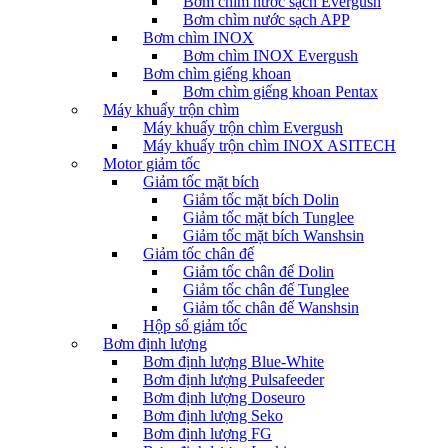
Bơm chìm nước sạch Evergush
Bơm chìm nước sạch APP
Bơm chìm INOX
Bơm chìm INOX Evergush
Bơm chìm giếng khoan
Bơm chìm giếng khoan Pentax
Máy khuấy trộn chìm
Máy khuấy trộn chìm Evergush
Máy khuấy trộn chìm INOX ASITECH
Motor giảm tốc
Giảm tốc mặt bích
Giảm tốc mặt bích Dolin
Giảm tốc mặt bích Tunglee
Giảm tốc mặt bích Wanshsin
Giảm tốc chân đế
Giảm tốc chân đế Dolin
Giảm tốc chân đế Tunglee
Giảm tốc chân đế Wanshsin
Hộp số giảm tốc
Bơm định lượng
Bơm định lượng Blue-White
Bơm định lượng Pulsafeeder
Bơm định lượng Doseuro
Bơm định lượng Seko
Bơm định lượng FG