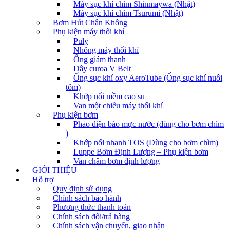
Máy sục khí chìm Shinmaywa (Nhật)
Máy sục khí chìm Tsurumi (Nhật)
Bơm Hút Chân Không
Phụ kiện máy thổi khí
Puly
Nhông máy thổi khí
Ống giảm thanh
Dây curoa V Belt
Ống sục khí oxy AeroTube (Ống sục khí nuôi
tôm)
Khớp nối mềm cao su
Van một chiều máy thổi khí
Phụ kiện bơm
Phao điện báo mực nước (dùng cho bơm chìm
)
Khớp nối nhanh TOS (Dùng cho bơm chìm)
Luppe Bơm Định Lượng – Phụ kiện bơm
Van châm bơm định lượng
GIỚI THIỆU
Hỗ trợ
Quy định sử dụng
Chính sách bảo hành
Phương thức thanh toán
Chính sách đổi/trả hàng
Chính sách vận chuyển, giao nhận