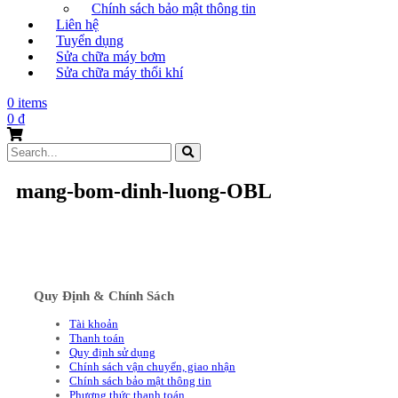
Chính sách bảo mật thông tin
Liên hệ
Tuyển dụng
Sửa chữa máy bơm
Sửa chữa máy thổi khí
0 items
0
₫
Search
for:
mang-bom-dinh-luong-OBL
Quy Định & Chính Sách
Tài khoản
Thanh toán
Quy định sử dụng
Chính sách vận chuyển, giao nhận
Chính sách bảo mật thông tin
Phương thức thanh toán