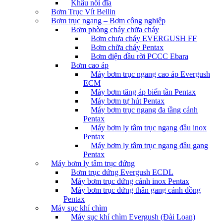
Khâu nối đĩa
Bơm Trục Vít Bellin
Bơm trục ngang – Bơm công nghiệp
Bơm phòng cháy chữa cháy
Bơm chưa cháy EVERGUSH FF
Bơm chữa cháy Pentax
Bơm điện đầu rời PCCC Ebara
Bơm cao áp
Máy bơm trục ngang cao áp Evergush
ECM
Máy bơm tăng áp biến tần Pentax
Máy bơm tự hút Pentax
Máy bơm trục ngang đa tầng cánh
Pentax
Máy bơm ly tâm trục ngang đầu inox
Pentax
Máy bơm ly tâm trục ngang đầu gang
Pentax
Máy bơm ly tâm trục đứng
Bơm trục đứng Evergush ECDL
Máy bơm trục đứng cánh inox Pentax
Máy bơm trục đứng thân gang cánh đồng
Pentax
Máy sục khí chìm
Máy sục khí chìm Evergush (Đài Loan)