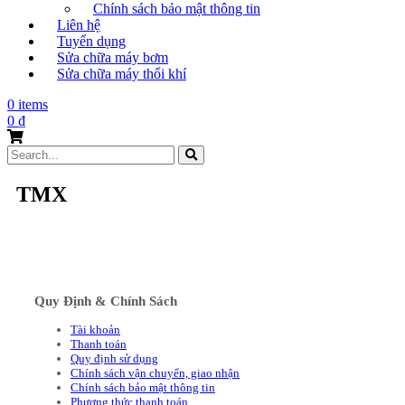
Chính sách bảo mật thông tin
Liên hệ
Tuyển dụng
Sửa chữa máy bơm
Sửa chữa máy thổi khí
0 items
0
₫
Search
for:
TMX
Quy Định & Chính Sách
Tài khoản
Thanh toán
Quy định sử dụng
Chính sách vận chuyển, giao nhận
Chính sách bảo mật thông tin
Phương thức thanh toán