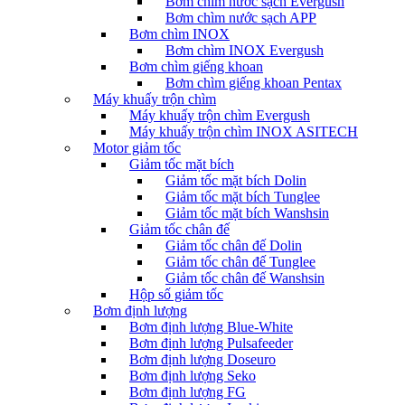
Bơm chìm nước sạch Evergush
Bơm chìm nước sạch APP
Bơm chìm INOX
Bơm chìm INOX Evergush
Bơm chìm giếng khoan
Bơm chìm giếng khoan Pentax
Máy khuấy trộn chìm
Máy khuấy trộn chìm Evergush
Máy khuấy trộn chìm INOX ASITECH
Motor giảm tốc
Giảm tốc mặt bích
Giảm tốc mặt bích Dolin
Giảm tốc mặt bích Tunglee
Giảm tốc mặt bích Wanshsin
Giảm tốc chân đế
Giảm tốc chân đế Dolin
Giảm tốc chân đế Tunglee
Giảm tốc chân đế Wanshsin
Hộp số giảm tốc
Bơm định lượng
Bơm định lượng Blue-White
Bơm định lượng Pulsafeeder
Bơm định lượng Doseuro
Bơm định lượng Seko
Bơm định lượng FG