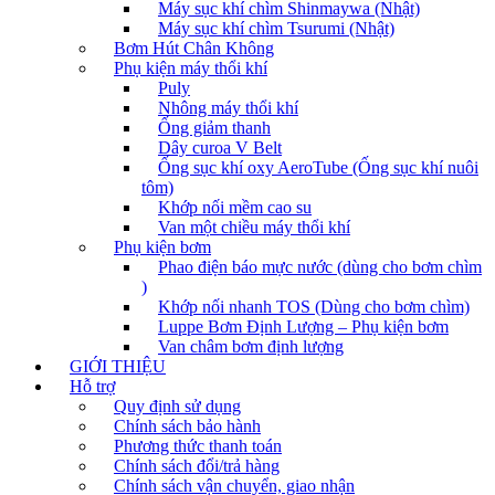
Máy sục khí chìm Shinmaywa (Nhật)
Máy sục khí chìm Tsurumi (Nhật)
Bơm Hút Chân Không
Phụ kiện máy thổi khí
Puly
Nhông máy thổi khí
Ống giảm thanh
Dây curoa V Belt
Ống sục khí oxy AeroTube (Ống sục khí nuôi
tôm)
Khớp nối mềm cao su
Van một chiều máy thổi khí
Phụ kiện bơm
Phao điện báo mực nước (dùng cho bơm chìm
)
Khớp nối nhanh TOS (Dùng cho bơm chìm)
Luppe Bơm Định Lượng – Phụ kiện bơm
Van châm bơm định lượng
GIỚI THIỆU
Hỗ trợ
Quy định sử dụng
Chính sách bảo hành
Phương thức thanh toán
Chính sách đổi/trả hàng
Chính sách vận chuyển, giao nhận