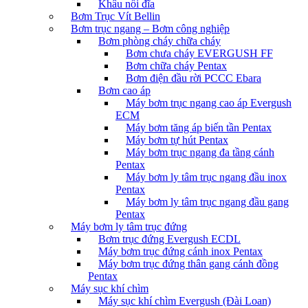
Khâu nối đĩa
Bơm Trục Vít Bellin
Bơm trục ngang – Bơm công nghiệp
Bơm phòng cháy chữa cháy
Bơm chưa cháy EVERGUSH FF
Bơm chữa cháy Pentax
Bơm điện đầu rời PCCC Ebara
Bơm cao áp
Máy bơm trục ngang cao áp Evergush
ECM
Máy bơm tăng áp biến tần Pentax
Máy bơm tự hút Pentax
Máy bơm trục ngang đa tầng cánh
Pentax
Máy bơm ly tâm trục ngang đầu inox
Pentax
Máy bơm ly tâm trục ngang đầu gang
Pentax
Máy bơm ly tâm trục đứng
Bơm trục đứng Evergush ECDL
Máy bơm trục đứng cánh inox Pentax
Máy bơm trục đứng thân gang cánh đồng
Pentax
Máy sục khí chìm
Máy sục khí chìm Evergush (Đài Loan)