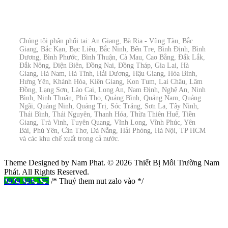
Chúng tôi phân phối tại: An Giang, Bà Rịa - Vũng Tàu, Bắc
Giang, Bắc Kạn, Bạc Liêu, Bắc Ninh, Bến Tre, Bình Định, Bình
Dương, Bình Phước, Bình Thuận, Cà Mau, Cao Bằng, Đắk Lắk,
Đắk Nông, Điện Biên, Đồng Nai, Đồng Tháp, Gia Lai, Hà
Giang, Hà Nam, Hà Tĩnh, Hải Dương, Hậu Giang, Hòa Bình,
Hưng Yên, Khánh Hòa, Kiên Giang, Kon Tum, Lai Châu, Lâm
Đồng, Lạng Sơn, Lào Cai, Long An, Nam Định, Nghệ An, Ninh
Bình, Ninh Thuận, Phú Thọ, Quảng Bình, Quảng Nam, Quảng
Ngãi, Quảng Ninh, Quảng Trị, Sóc Trăng, Sơn La, Tây Ninh,
Thái Bình, Thái Nguyên, Thanh Hóa, Thừa Thiên Huế, Tiền
Giang, Trà Vinh, Tuyên Quang, Vĩnh Long, Vĩnh Phúc, Yên
Bái, Phú Yên, Cần Thơ, Đà Nẵng, Hải Phòng, Hà Nội, TP HCM
và các khu chế xuất trong cả nước.
Theme Designed by Nam Phat.
© 2026 Thiết Bị Môi Trường Nam
Phát. All Rights Reserved.
0909 096 375
/* Thuỷ them nut zalo vào */