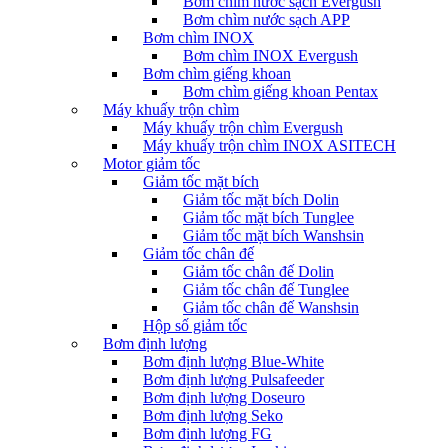
Bơm chìm nước sạch Evergush
Bơm chìm nước sạch APP
Bơm chìm INOX
Bơm chìm INOX Evergush
Bơm chìm giếng khoan
Bơm chìm giếng khoan Pentax
Máy khuấy trộn chìm
Máy khuấy trộn chìm Evergush
Máy khuấy trộn chìm INOX ASITECH
Motor giảm tốc
Giảm tốc mặt bích
Giảm tốc mặt bích Dolin
Giảm tốc mặt bích Tunglee
Giảm tốc mặt bích Wanshsin
Giảm tốc chân đế
Giảm tốc chân đế Dolin
Giảm tốc chân đế Tunglee
Giảm tốc chân đế Wanshsin
Hộp số giảm tốc
Bơm định lượng
Bơm định lượng Blue-White
Bơm định lượng Pulsafeeder
Bơm định lượng Doseuro
Bơm định lượng Seko
Bơm định lượng FG