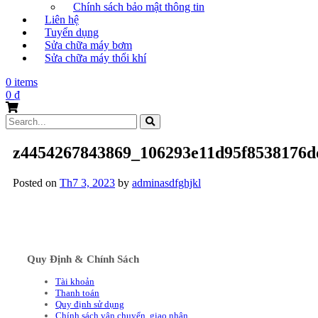
Chính sách bảo mật thông tin
Liên hệ
Tuyển dụng
Sửa chữa máy bơm
Sửa chữa máy thổi khí
0 items
0
₫
Search
for:
z4454267843869_106293e11d95f8538176d
Posted on
Th7 3, 2023
by
adminasdfghjkl
Quy Định & Chính Sách
Tài khoản
Thanh toán
Quy định sử dụng
Chính sách vận chuyển, giao nhận