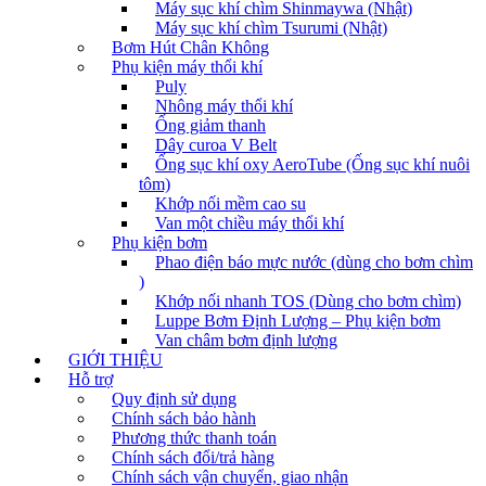
Máy sục khí chìm Shinmaywa (Nhật)
Máy sục khí chìm Tsurumi (Nhật)
Bơm Hút Chân Không
Phụ kiện máy thổi khí
Puly
Nhông máy thổi khí
Ống giảm thanh
Dây curoa V Belt
Ống sục khí oxy AeroTube (Ống sục khí nuôi
tôm)
Khớp nối mềm cao su
Van một chiều máy thổi khí
Phụ kiện bơm
Phao điện báo mực nước (dùng cho bơm chìm
)
Khớp nối nhanh TOS (Dùng cho bơm chìm)
Luppe Bơm Định Lượng – Phụ kiện bơm
Van châm bơm định lượng
GIỚI THIỆU
Hỗ trợ
Quy định sử dụng
Chính sách bảo hành
Phương thức thanh toán
Chính sách đổi/trả hàng
Chính sách vận chuyển, giao nhận