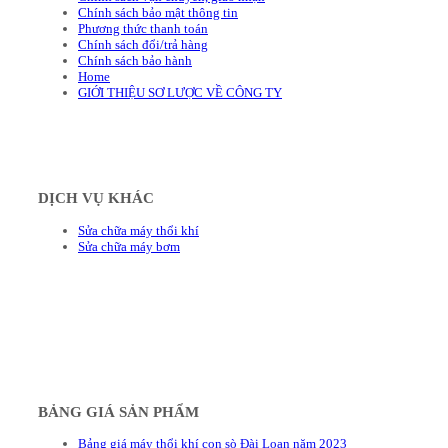
Chính sách bảo mật thông tin
Phương thức thanh toán
Chính sách đổi/trả hàng
Chính sách bảo hành
Home
GIỚI THIỆU SƠ LƯỢC VỀ CÔNG TY
DỊCH VỤ KHÁC
Sửa chữa máy thổi khí
Sửa chữa máy bơm
BẢNG GIÁ SẢN PHẨM
Bảng giá máy thổi khí con sò Đài Loan năm 2023