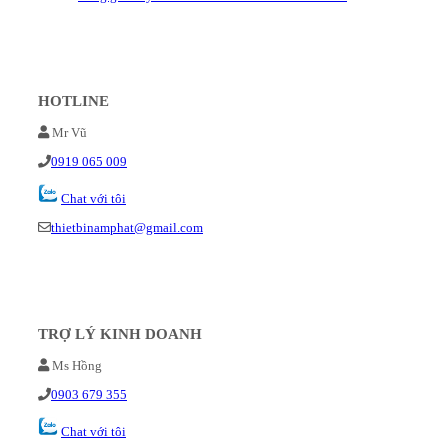
HOTLINE
Mr Vũ
0919 065 009
Chat với tôi
thietbinamphat@gmail.com
TRỢ LÝ KINH DOANH
Ms Hồng
0903 679 355
Chat với tôi