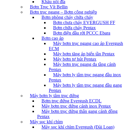
Khâu nối đĩa
Bơm Trục Vít Bellin
Bơm trục ngang – Bơm công nghiệp
Bơm phòng cháy chữa cháy
Bơm chưa cháy EVERGUSH FF
Bơm chữa cháy Pentax
Bơm điện đầu rời PCCC Ebara
Bơm cao áp
Máy bơm trục ngang cao áp Evergush
ECM
Máy bơm tăng áp biến tần Pentax
Máy bơm tự hút Pentax
Máy bơm trục ngang đa tầng cánh
Pentax
Máy bơm ly tâm trục ngang đầu inox
Pentax
Máy bơm ly tâm trục ngang đầu gang
Pentax
Máy bơm ly tâm trục đứng
Bơm trục đứng Evergush ECDL
Máy bơm trục đứng cánh inox Pentax
Máy bơm trục đứng thân gang cánh đồng
Pentax
Máy sục khí chìm
Máy sục khí chìm Evergush (Đài Loan)