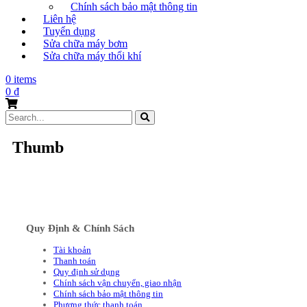
Chính sách bảo mật thông tin
Liên hệ
Tuyển dụng
Sửa chữa máy bơm
Sửa chữa máy thổi khí
0 items
0
₫
Search
for:
Thumb
Quy Định & Chính Sách
Tài khoản
Thanh toán
Quy định sử dụng
Chính sách vận chuyển, giao nhận
Chính sách bảo mật thông tin
Phương thức thanh toán