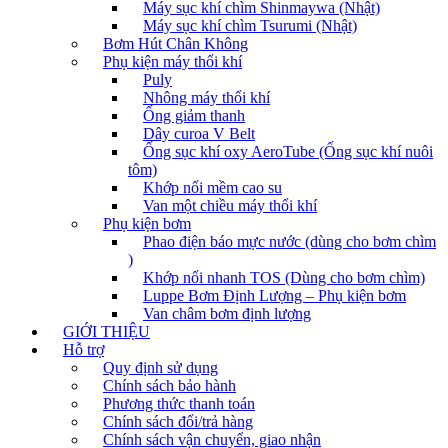
Máy sục khí chìm Shinmaywa (Nhật)
Máy sục khí chìm Tsurumi (Nhật)
Bơm Hút Chân Không
Phụ kiện máy thổi khí
Puly
Nhông máy thổi khí
Ống giảm thanh
Dây curoa V Belt
Ống sục khí oxy AeroTube (Ống sục khí nuôi
tôm)
Khớp nối mềm cao su
Van một chiều máy thổi khí
Phụ kiện bơm
Phao điện báo mực nước (dùng cho bơm chìm
)
Khớp nối nhanh TOS (Dùng cho bơm chìm)
Luppe Bơm Định Lượng – Phụ kiện bơm
Van châm bơm định lượng
GIỚI THIỆU
Hỗ trợ
Quy định sử dụng
Chính sách bảo hành
Phương thức thanh toán
Chính sách đổi/trả hàng
Chính sách vận chuyển, giao nhận