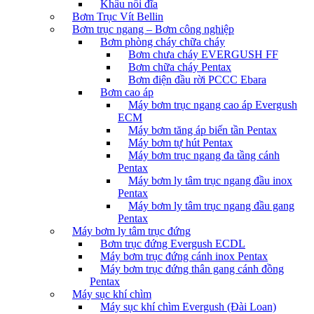
Khâu nối đĩa
Bơm Trục Vít Bellin
Bơm trục ngang – Bơm công nghiệp
Bơm phòng cháy chữa cháy
Bơm chưa cháy EVERGUSH FF
Bơm chữa cháy Pentax
Bơm điện đầu rời PCCC Ebara
Bơm cao áp
Máy bơm trục ngang cao áp Evergush
ECM
Máy bơm tăng áp biến tần Pentax
Máy bơm tự hút Pentax
Máy bơm trục ngang đa tầng cánh
Pentax
Máy bơm ly tâm trục ngang đầu inox
Pentax
Máy bơm ly tâm trục ngang đầu gang
Pentax
Máy bơm ly tâm trục đứng
Bơm trục đứng Evergush ECDL
Máy bơm trục đứng cánh inox Pentax
Máy bơm trục đứng thân gang cánh đồng
Pentax
Máy sục khí chìm
Máy sục khí chìm Evergush (Đài Loan)