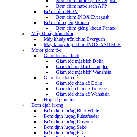
Bơm chìm nước sạch Evergush
Bơm chìm nước sạch APP
Bơm chìm INOX
Bơm chìm INOX Evergush
Bơm chìm giếng khoan
Bơm chìm giếng khoan Pentax
Máy khuấy trộn chìm
Máy khuấy trộn chìm Evergush
Máy khuấy trộn chìm INOX ASITECH
Motor giảm tốc
Giảm tốc mặt bích
Giảm tốc mặt bích Dolin
Giảm tốc mặt bích Tunglee
Giảm tốc mặt bích Wanshsin
Giảm tốc chân đế
Giảm tốc chân đế Dolin
Giảm tốc chân đế Tunglee
Giảm tốc chân đế Wanshsin
Hộp số giảm tốc
Bơm định lượng
Bơm định lượng Blue-White
Bơm định lượng Pulsafeeder
Bơm định lượng Doseuro
Bơm định lượng Seko
Bơm định lượng FG