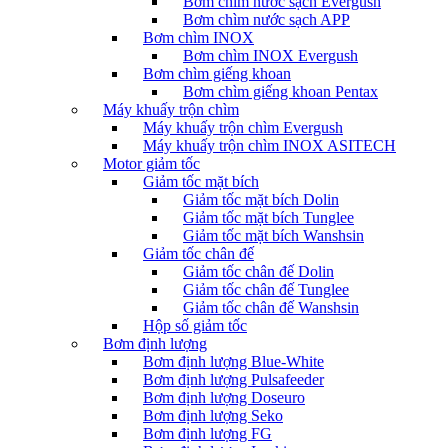
Bơm chìm nước sạch Evergush
Bơm chìm nước sạch APP
Bơm chìm INOX
Bơm chìm INOX Evergush
Bơm chìm giếng khoan
Bơm chìm giếng khoan Pentax
Máy khuấy trộn chìm
Máy khuấy trộn chìm Evergush
Máy khuấy trộn chìm INOX ASITECH
Motor giảm tốc
Giảm tốc mặt bích
Giảm tốc mặt bích Dolin
Giảm tốc mặt bích Tunglee
Giảm tốc mặt bích Wanshsin
Giảm tốc chân đế
Giảm tốc chân đế Dolin
Giảm tốc chân đế Tunglee
Giảm tốc chân đế Wanshsin
Hộp số giảm tốc
Bơm định lượng
Bơm định lượng Blue-White
Bơm định lượng Pulsafeeder
Bơm định lượng Doseuro
Bơm định lượng Seko
Bơm định lượng FG