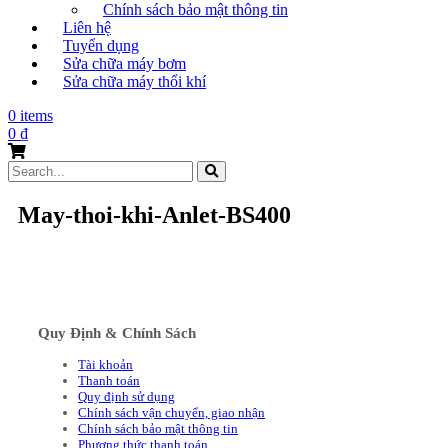
Chính sách bảo mật thông tin
Liên hệ
Tuyển dụng
Sửa chữa máy bơm
Sửa chữa máy thổi khí
0 items
0
₫
Search
for:
May-thoi-khi-Anlet-BS400
Quy Định & Chính Sách
Tài khoản
Thanh toán
Quy định sử dụng
Chính sách vận chuyển, giao nhận
Chính sách bảo mật thông tin
Phương thức thanh toán