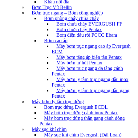
Khâu nối đĩa
Bơm Trục Vít Bellin
Bơm trục ngang – Bơm công nghiệp
Bơm phòng cháy chữa cháy
Bơm chưa cháy EVERGUSH FF
Bơm chữa cháy Pentax
Bơm điện đầu rời PCCC Ebara
Bơm cao áp
Máy bơm trục ngang cao áp Evergush
ECM
Máy bơm tăng áp biến tần Pentax
Máy bơm tự hút Pentax
Máy bơm trục ngang đa tầng cánh
Pentax
Máy bơm ly tâm trục ngang đầu inox
Pentax
Máy bơm ly tâm trục ngang đầu gang
Pentax
Máy bơm ly tâm trục đứng
Bơm trục đứng Evergush ECDL
Máy bơm trục đứng cánh inox Pentax
Máy bơm trục đứng thân gang cánh đồng
Pentax
Máy sục khí chìm
Máy sục khí chìm Evergush (Đài Loan)