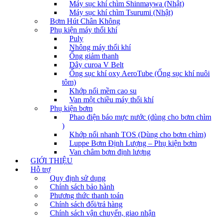
Máy sục khí chìm Shinmaywa (Nhật)
Máy sục khí chìm Tsurumi (Nhật)
Bơm Hút Chân Không
Phụ kiện máy thổi khí
Puly
Nhông máy thổi khí
Ống giảm thanh
Dây curoa V Belt
Ống sục khí oxy AeroTube (Ống sục khí nuôi
tôm)
Khớp nối mềm cao su
Van một chiều máy thổi khí
Phụ kiện bơm
Phao điện báo mực nước (dùng cho bơm chìm
)
Khớp nối nhanh TOS (Dùng cho bơm chìm)
Luppe Bơm Định Lượng – Phụ kiện bơm
Van châm bơm định lượng
GIỚI THIỆU
Hỗ trợ
Quy định sử dụng
Chính sách bảo hành
Phương thức thanh toán
Chính sách đổi/trả hàng
Chính sách vận chuyển, giao nhận