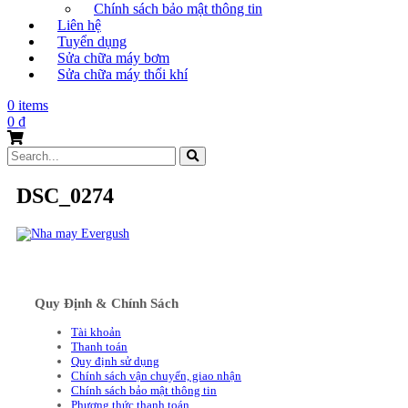
Chính sách bảo mật thông tin
Liên hệ
Tuyển dụng
Sửa chữa máy bơm
Sửa chữa máy thổi khí
0 items
0
₫
Search
for:
DSC_0274
Quy Định & Chính Sách
Tài khoản
Thanh toán
Quy định sử dụng
Chính sách vận chuyển, giao nhận
Chính sách bảo mật thông tin
Phương thức thanh toán