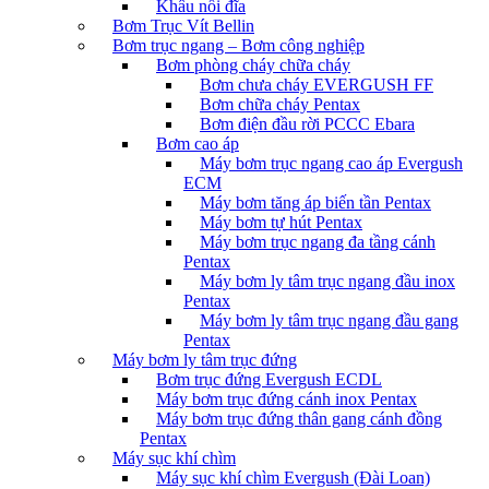
Khâu nối đĩa
Bơm Trục Vít Bellin
Bơm trục ngang – Bơm công nghiệp
Bơm phòng cháy chữa cháy
Bơm chưa cháy EVERGUSH FF
Bơm chữa cháy Pentax
Bơm điện đầu rời PCCC Ebara
Bơm cao áp
Máy bơm trục ngang cao áp Evergush
ECM
Máy bơm tăng áp biến tần Pentax
Máy bơm tự hút Pentax
Máy bơm trục ngang đa tầng cánh
Pentax
Máy bơm ly tâm trục ngang đầu inox
Pentax
Máy bơm ly tâm trục ngang đầu gang
Pentax
Máy bơm ly tâm trục đứng
Bơm trục đứng Evergush ECDL
Máy bơm trục đứng cánh inox Pentax
Máy bơm trục đứng thân gang cánh đồng
Pentax
Máy sục khí chìm
Máy sục khí chìm Evergush (Đài Loan)