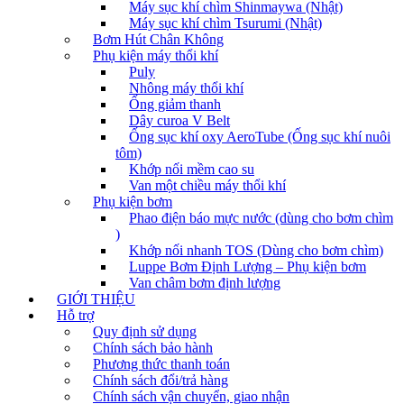
Máy sục khí chìm Shinmaywa (Nhật)
Máy sục khí chìm Tsurumi (Nhật)
Bơm Hút Chân Không
Phụ kiện máy thổi khí
Puly
Nhông máy thổi khí
Ống giảm thanh
Dây curoa V Belt
Ống sục khí oxy AeroTube (Ống sục khí nuôi
tôm)
Khớp nối mềm cao su
Van một chiều máy thổi khí
Phụ kiện bơm
Phao điện báo mực nước (dùng cho bơm chìm
)
Khớp nối nhanh TOS (Dùng cho bơm chìm)
Luppe Bơm Định Lượng – Phụ kiện bơm
Van châm bơm định lượng
GIỚI THIỆU
Hỗ trợ
Quy định sử dụng
Chính sách bảo hành
Phương thức thanh toán
Chính sách đổi/trả hàng
Chính sách vận chuyển, giao nhận