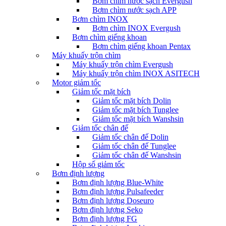
Bơm chìm nước sạch Evergush
Bơm chìm nước sạch APP
Bơm chìm INOX
Bơm chìm INOX Evergush
Bơm chìm giếng khoan
Bơm chìm giếng khoan Pentax
Máy khuấy trộn chìm
Máy khuấy trộn chìm Evergush
Máy khuấy trộn chìm INOX ASITECH
Motor giảm tốc
Giảm tốc mặt bích
Giảm tốc mặt bích Dolin
Giảm tốc mặt bích Tunglee
Giảm tốc mặt bích Wanshsin
Giảm tốc chân đế
Giảm tốc chân đế Dolin
Giảm tốc chân đế Tunglee
Giảm tốc chân đế Wanshsin
Hộp số giảm tốc
Bơm định lượng
Bơm định lượng Blue-White
Bơm định lượng Pulsafeeder
Bơm định lượng Doseuro
Bơm định lượng Seko
Bơm định lượng FG